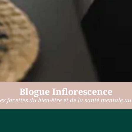
Blogue Inflorescence
es facettes du bien-être et de la santé mentale au f