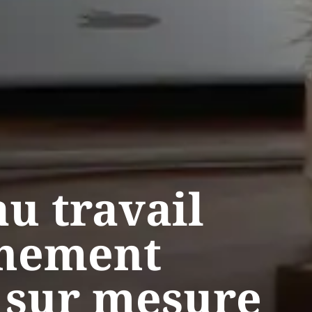
au travail
nement
f sur mesure