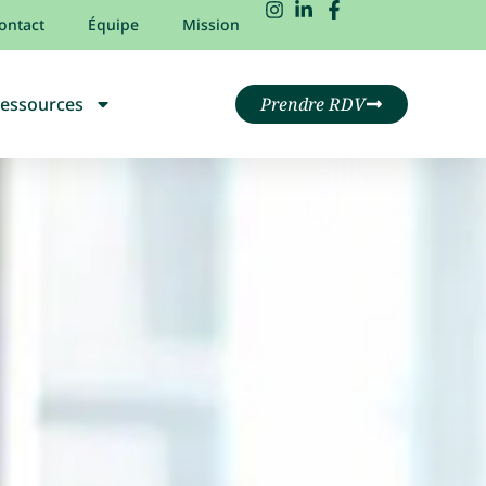
ontact
Équipe
Mission
essources
Prendre RDV