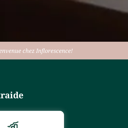
ienvenue chez Inflorescence!
traide