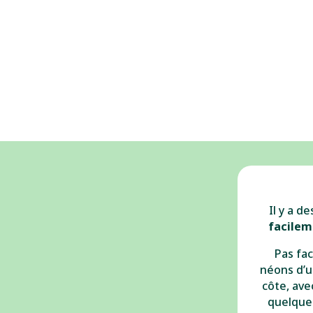
Il y a d
facile
Pas fac
néons d’u
côte, ave
quelque 